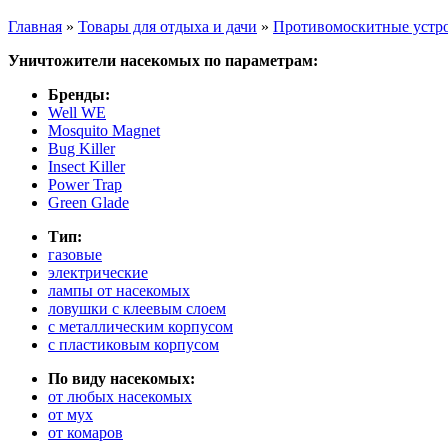
Главная
»
Товары для отдыха и дачи
»
Противомоскитные устр
Вы здесь
Уничтожители насекомых по параметрам:
Бренды:
Well WE
Mosquito Magnet
Bug Killer
Insect Killer
Power Trap
Green Glade
Тип:
газовые
электрические
лампы от насекомых
ловушки с клеевым слоем
с металлическим корпусом
с пластиковым корпусом
По виду насекомых:
от любых насекомых
от мух
от комаров