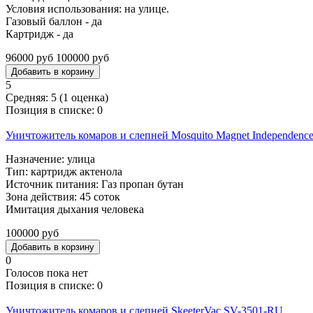
Условия использования: на улице.
Газовый баллон - да
Картридж - да
96000 руб
100000 руб
5
Средняя:
5
(
1
оценка)
Позиция в списке:
0
Уничтожитель комаров и слепней Mosquito Magnet Independenc
Назначение: улица
Тип: картридж актенола
Источник питания: Газ пропан бутан
Зона действия: 45 соток
Имитация дыхания человека
100000 руб
0
Голосов пока нет
Позиция в списке:
0
Уничтожитель комаров и слепней SkeeterVac SV-3501-RU