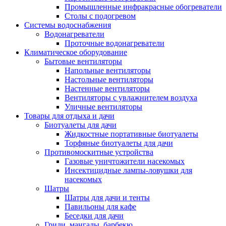
Промышленные инфракрасные обогреватели
Столы с подогревом
Системы водоснабжения
Водонагреватели
Проточные водонагреватели
Климатическое оборудование
Бытовые вентиляторы
Напольные вентиляторы
Настольные вентиляторы
Настенные вентиляторы
Вентиляторы с увлажнителем воздуха
Уличные вентиляторы
Товары для отдыха и дачи
Биотуалеты для дачи
Жидкостные портативные биотуалеты
Торфяные биотуалеты для дачи
Противомоскитные устройства
Газовые уничтожители насекомых
Инсектицидные лампы-ловушки для
насекомых
Шатры
Шатры для дачи и тенты
Павильоны для кафе
Беседки для дачи
Грили, мангалы, барбекю