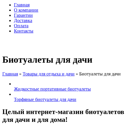
Форма поиска
Главная
О компании
Главное меню
Гарантии
Доставка
Оплата
Контакты
Биотуалеты для дачи
Главная
»
Товары для отдыха и дачи
»
Биотуалеты для дачи
Вы здесь
Жидкостные портативные биотуалеты
Торфяные биотуалеты для дачи
Целый интернет-магазин биотуалетов
для дачи и для дома!