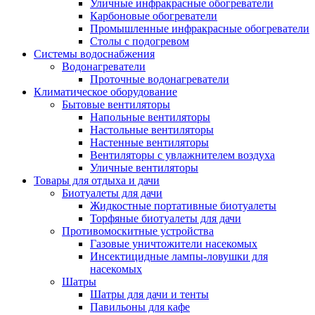
Уличные инфракрасные обогреватели
Карбоновые обогреватели
Промышленные инфракрасные обогреватели
Столы с подогревом
Системы водоснабжения
Водонагреватели
Проточные водонагреватели
Климатическое оборудование
Бытовые вентиляторы
Напольные вентиляторы
Настольные вентиляторы
Настенные вентиляторы
Вентиляторы с увлажнителем воздуха
Уличные вентиляторы
Товары для отдыха и дачи
Биотуалеты для дачи
Жидкостные портативные биотуалеты
Торфяные биотуалеты для дачи
Противомоскитные устройства
Газовые уничтожители насекомых
Инсектицидные лампы-ловушки для
насекомых
Шатры
Шатры для дачи и тенты
Павильоны для кафе