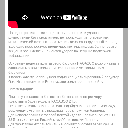
На видео ролике показано, что при нагреве или ударе с
композитным баллоном ничего не происходит, в то время как
металлический может взорваться как осколочно-фугасный снаряд.
Еще одно неоспоримое преимущество пластиковых баллонов это
вес, он в разы легче и не боится ударов по нему, не подвержен
деформации.
Основным недостатком газового баллона RAGASCO можно назвать
слишком высокая стоимость в сравнении с металлическим
баллоном.
К пластиковому баллону необходим специализированный редуктор
Gok, Итальянские или Белорусские редуктора не подойдут.
Рекомендации:
При покупке газового бытового обогревателя по размеру
идеальным будет модель RAGASCO 24,5.
Не во все уличные обогреватели подойдет баллон объемом 24,5,
рекомендую уточнить у продавца перед покупкой баллона.
Для использования с газовой плитой идеален размер RAGASCO
33,5, он идентичен Российскому 50 литровому баллону.
Для туристических плиток или небольших обогревателей лучше