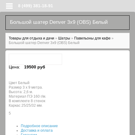
Перейти к основному содержанию
8 (499) 381-18-91
Большой шатер Denver 3х9 (OBS) Белый
Вы здесь
Товары для отдыха и дачи
»
Шатры
»
Павильоны для кафе
»
Большой шатер Denver 3х9 (OBS) Белый
Цена:
19500 руб
Цвет Белый
Размер 3 х 9 метра.
Высота: 2,6 м.
Материал ПЭ 160 г/м.
В комплекте 8 стенок
Каркас 25/25/32 мм.
5
Подробное описание
Доставка и оплата
Гарантии