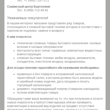
Тел.: +7 (495) 710-7172
Сервисный центр Бартолини:
Тел.: 8 (499) 713-49-91
Уважаемые покупатели!
В нашем интернет магазине представлен ряд товаров,
относящиеся к сложной бытовой технике которые в соответствие с
законом не подлежат замене и возврату.
К ним относятся:
технически сложные товары бытового назначения: газовые
колонки и газовые обогреватели
биотуалеты всех типов: торфяные, компактные жидкостные,
компостирующие
сложная бытовая техника: мойки воздуха, увлажнители,
охладители, очистители воздуха, кондиционеры.
Для осуществления гарантийного обслуживания необходимы:
правильно и без помарок и исправлений заполненный
гарантийный талон, в котором должны быть указаны модель
и серийный номер изделия, дата продажи и печать
торгующей организации;
документ, подтверждающий покупку (товарная накладная);
полная комплектация товара.
Обращаем также ваше внимание на то, что при получении и оплате
заказа покупатель в присутствии курьера обязан проверить
комплектацию и внешний вид изделия на предмет отсутствия
физических дефектов (царапин, трещин, сколов и т.п.) и полноту