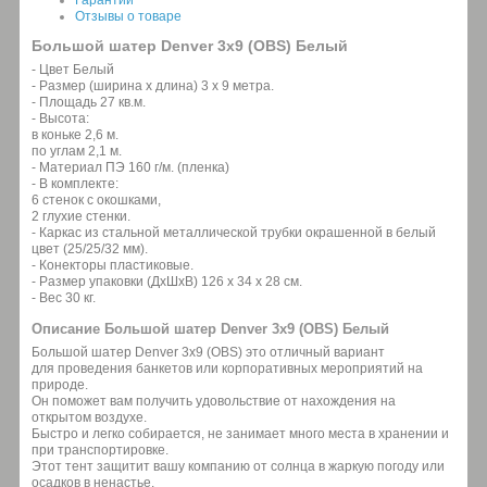
Отзывы о товаре
Большой шатер Denver 3х9 (OBS) Белый
- Цвет Белый
- Размер (ширина х длина) 3 х 9 метра.
- Площадь 27 кв.м.
- Высота:
в коньке 2,6 м.
по углам 2,1 м.
- Материал ПЭ 160 г/м. (пленка)
- В комплекте:
6 стенок с окошками,
2 глухие стенки.
- Каркас из стальной металлической трубки окрашенной в белый
цвет (25/25/32 мм).
- Конекторы пластиковые.
- Размер упаковки (ДхШхВ) 126 х 34 х 28 см.
- Вес 30 кг.
Описание Большой шатер Denver 3х9 (OBS) Белый
Большой шатер Denver 3х9 (OBS) это отличный вариант
для проведения банкетов или корпоративных мероприятий на
природе.
Он поможет вам получить удовольствие от нахождения на
открытом воздухе.
Быстро и легко собирается, не занимает много места в хранении и
при транспортировке.
Этот тент защитит вашу компанию от солнца в жаркую погоду или
осадков в ненастье.