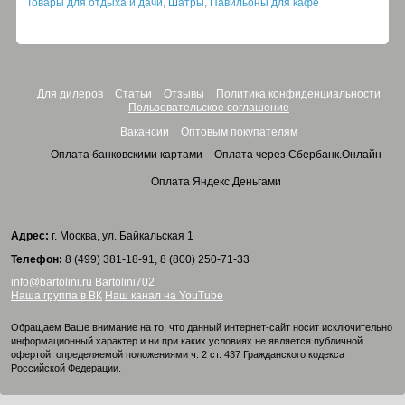
Товары для отдыха и дачи
,
Шатры
,
Павильоны для кафе
Для дилеров
Статьи
Отзывы
Политика конфиденциальности
Пользовательское соглашение
Вакансии
Оптовым покупателям
Оплата банковскими картами
Оплата через Сбербанк.Онлайн
Оплата Яндекс.Деньгами
Адрес:
г. Москва, ул. Байкальская 1
Телефон:
8 (499) 381-18-91, 8 (800) 250-71-33
info@bartolini.ru
Bartolini702
Наша группа в ВК
Наш канал на YouTube
Обращаем Ваше внимание на то, что данный интернет-сайт носит исключительно
информационный характер и ни при каких условиях не является публичной
офертой, определяемой положениями ч. 2 ст. 437 Гражданского кодекса
Российской Федерации.