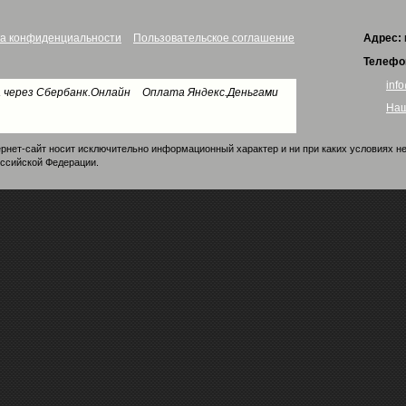
а конфиденциальности
Пользовательское соглашение
Адрес:
Телефо
info
 через Сбербанк.Онлайн
Оплата Яндекс.Деньгами
Наш
рнет-сайт носит исключительно информационный характер и ни при каких условиях н
оссийской Федерации.