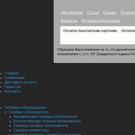
Для дилеров
Статьи
Отзывы
Политик
Вакансии
Оптовым покупателям
Оплата банковскими картами
Оплата
Обращаем Ваше внимание на то, что данный инте
положениями ч. 2 ст. 437 Гражданского кодекса Р
Главная
О компании
Доставка и оплата
Гарантии
Контакты
Тепловое оборудование
Газовые обогреватели
Керамические газовые обогреватели
Каталитические газовые обогреватели
Уличные газовые обогреватели
Газовые конвекторы
Газовые баллоны, редукторы и шланги