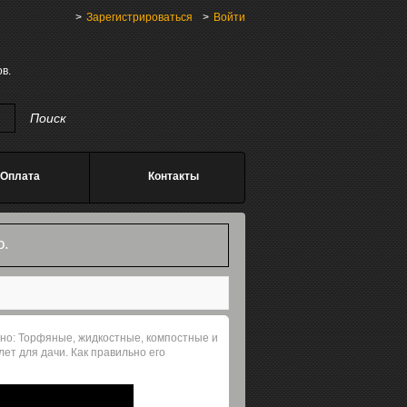
Зарегистрироваться
Войти
в.
Оплата
Контакты
о.
нно: Торфяные, жидкостные, компостные и
ет для дачи. Как правильно его