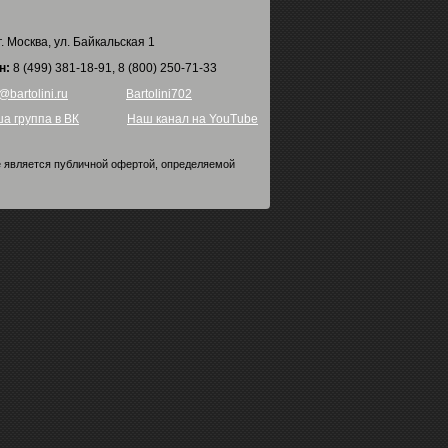
г. Москва, ул. Байкальская 1
н:
8 (499) 381-18-91, 8 (800) 250-71-33
@bartolini.ru
Bartolini702
а группа в ВК
Наш канал на YouTube
е является публичной офертой, определяемой