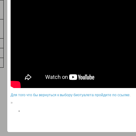
Для того что бы вернуться к выбору биотуалета пройдите по ссылке
.
»