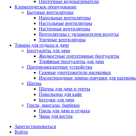
Проточные водонагреватели
Климатическое оборудование
Бытовые вентиляторы
Напольные вентиляторы
Настольные вентиляторы
Настенные вентиляторы
Вентиляторы с увлажнителем воздуха
Уличные вентиляторы
Товары для отдыха и дачи
Биотуалеты для дачи
Жидкостные портативные биотуалеты
Торфяные биотуалеты для дачи
Противомоскитные устройства
Газовые уничтожители насекомых
Инсектицидные лампы-ловушки для насеком
Шатры
Шатры для дачи и тенты
Павильоны для кафе
Беседки для дачи
Грили, мангалы, барбекю
Гриль для дачи и отдыха
Чаша для костра
Зарегистрироваться
Войти