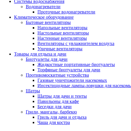
Системы водоснабжения
Водонагреватели
Проточные водонагреватели
Климатическое оборудование
Бытовые вентиляторы
Напольные вентиляторы
Настольные вентиляторы
Настенные вентиляторы
Вентиляторы с увлажнителем воздуха
Уличные вентиляторы
Товары для отдыха и дачи
Биотуалеты для дачи
Жидкостные портативные биотуалеты
Торфяные биотуалеты для дачи
Противомоскитные устройства
Газовые уничтожители насекомых
Инсектицидные лампы-ловушки для насеком
Шатры
Шатры для дачи и тенты
Павильоны для кафе
Беседки для дачи
Грили, мангалы, барбекю
Гриль для дачи и отдыха
Чаша для костра