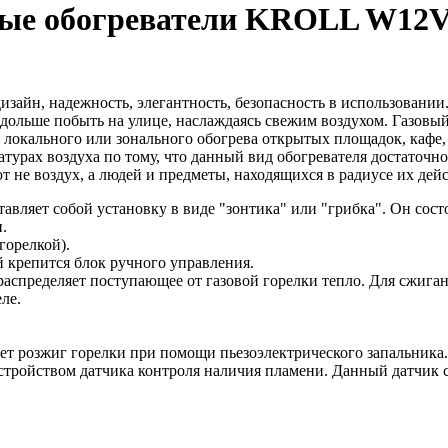
ные обогреватели KROLL W12
зайн, надежность, элегантность, безопасность в использовании
подольше побыть на улице, наслаждаясь свежим воздухом. Газов
я локального или зонального обогрева открытых площадок, каф
урах воздуха по тому, что данный вид обогревателя достаточно
 не воздух, а людей и предметы, находящихся в радиусе их дейс
авляет собой установку в виде "зонтика" или "грибка". Он состо
.
горелкой).
й крепится блок ручного управления.
аспределяет поступающее от газовой горелки тепло. Для сжиган
ле.
ет розжиг горелки при помощи пьезоэлектрического запальника
тройством датчика контроля наличия пламени. Данный датчик с