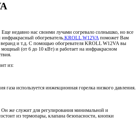
VA
. Еще недавно нас своими лучами согревало солнышко, но все
ый инфракрасный обогреватель
KROLL W12VA
поможет Вам
е, веранд и т.д. С помощью обогревателя KROLL W12VA вы
 мощный (от 6 до 10 кВт) и работает на инфракрасном
твия.
ит из:
ия газа используется инжекционная горелка низкого давления.
. Он же служит для регулирования минимальной и
остоит из термопары, клапана безопасности, кнопки