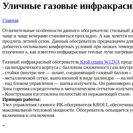
Уличные газовые инфракрас
Главная
Вы здесь
Отличительные особенности данного обогревателя: стильный ди
чаще и чаще вечерами становиться прохладно. А как хочется 
продлить летний сезон. Данный обогреватель предназначен дл
добьетесь оптимально комфортных условий при низких температ
излучении а, как известно инфракрасные теплые лучи нагревают
Газовый инфракрасный обогреватель
Kroll серии W12VA
предст
- цилиндрического корпуса с баллоном сжиженного газа внутри
- стойки (внутри нее — шланг, соединяющий газовый баллон с 
- металлической сетки, выполненной в виде цилиндра — на не
- над блоком управления — шапка-излучатель. Он равномерно р
Зона горения сосредоточена в металлическом сетчатом излучате
- Конструкция изготовлена полностью из нержавеющей стали.
Принцип работы:
Узел управления газового ИК-обогревателя KROLL обеспечива
максимальной тепловой мощности. Обогреватель оснащается ус
включения и отключения.
»