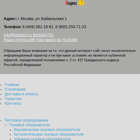
Адрес:
г. Москва, ул. Байкальская 1
Телефон:
8 (499) 381-18-91, 8 (800) 250-71-33
info@bartolini.ru
Bartolini702
Наша группа в ВК
Наш канал на YouTube
Обращаем Ваше внимание на то, что данный интернет-сайт носит исключительно
информационный характер и ни при каких условиях не является публичной
офертой, определяемой положениями ч. 2 ст. 437 Гражданского кодекса
Российской Федерации.
Главная
О компании
Доставка и оплата
Гарантии
Контакты
Тепловое оборудование
Газовые обогреватели
Керамические газовые обогреватели
Каталитические газовые обогреватели
Уличные газовые обогреватели