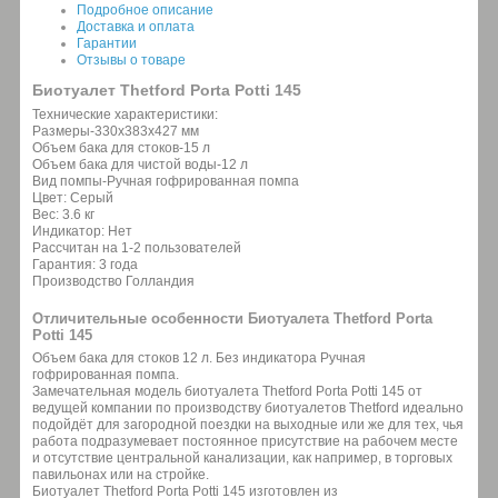
Подробное описание
Доставка и оплата
Гарантии
Отзывы о товаре
Биотуалет Thetford Porta Potti 145
Технические характеристики:
Размеры-330х383х427 мм
Объем бака для стоков-15 л
Объем бака для чистой воды-12 л
Вид помпы-Ручная гофрированная помпа
Цвет: Серый
Вес: 3.6 кг
Индикатор: Нет
Рассчитан на 1-2 пользователей
Гарантия: 3 года
Производство Голландия
Отличительные особенности Биотуалета Thetford Porta
Potti 145
Объем бака для стоков 12 л. Без индикатора Ручная
гофрированная помпа.
Замечательная модель биотуалета Thetford Porta Potti 145 от
ведущей компании по производству биотуалетов Thetford идеально
подойдёт для загородной поездки на выходные или же для тех, чья
работа подразумевает постоянное присутствие на рабочем месте
и отсутствие центральной канализации, как например, в торговых
павильонах или на стройке.
Биотуалет Thetford Porta Potti 145 изготовлен из