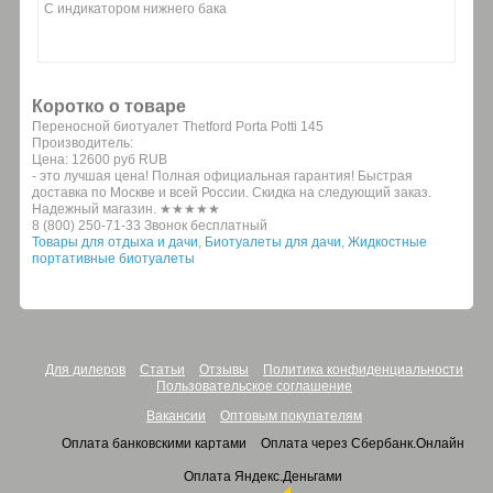
C индикатором нижнего бака
Коротко о товаре
Переносной биотуалет Thetford Porta Potti 145
Производитель:
Цена:
12600 руб
RUB
- это лучшая цена! Полная официальная гарантия! Быстрая
доставка по Москве и всей России. Скидка на следующий заказ.
Надежный магазин. ★★★★★
8 (800) 250-71-33 Звонок бесплатный
Товары для отдыха и дачи
,
Биотуалеты для дачи
,
Жидкостные
портативные биотуалеты
Для дилеров
Статьи
Отзывы
Политика конфиденциальности
Пользовательское соглашение
Вакансии
Оптовым покупателям
Оплата банковскими картами
Оплата через Сбербанк.Онлайн
Оплата Яндекс.Деньгами