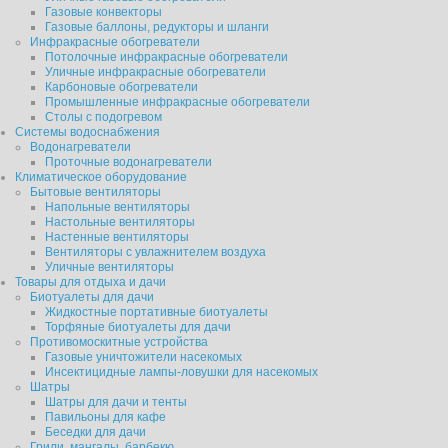
Газовые конвекторы
Газовые баллоны, редукторы и шланги
Инфракрасные обогреватели
Потолочные инфракрасные обогреватели
Уличные инфракрасные обогреватели
Карбоновые обогреватели
Промышленные инфракрасные обогреватели
Столы с подогревом
Системы водоснабжения
Водонагреватели
Проточные водонагреватели
Климатическое оборудование
Бытовые вентиляторы
Напольные вентиляторы
Настольные вентиляторы
Настенные вентиляторы
Вентиляторы с увлажнителем воздуха
Уличные вентиляторы
Товары для отдыха и дачи
Биотуалеты для дачи
Жидкостные портативные биотуалеты
Торфяные биотуалеты для дачи
Противомоскитные устройства
Газовые уничтожители насекомых
Инсектицидные лампы-ловушки для насекомых
Шатры
Шатры для дачи и тенты
Павильоны для кафе
Беседки для дачи
Грили, мангалы, барбекю