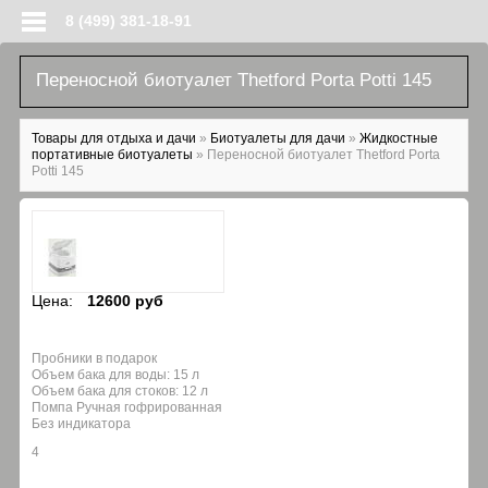
Перейти к основному содержанию
8 (499) 381-18-91
Переносной биотуалет Thetford Porta Potti 145
Вы здесь
Товары для отдыха и дачи
»
Биотуалеты для дачи
»
Жидкостные
портативные биотуалеты
»
Переносной биотуалет Thetford Porta
Potti 145
Цена:
12600 руб
Пробники в подарок
Объем бака для воды: 15 л
Объем бака для стоков: 12 л
Помпа Ручная гофрированная
Без индикатора
4