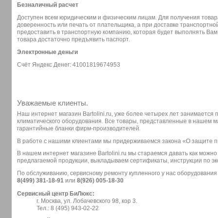
Безналичный расчет
Доступен всем юридическим и физическим лицам. Для получения товар
доверенность или печать от плательщика, а при доставке транспортн
предоставить в транспортную компанию, которая будет выполнять Вам
товара достаточно предъявить паспорт.
Электронные деньги
Счёт Яндекс Денег: 41001819674953
Уважаемые клиенты.
Наш интернет магазин Bartolini.ru, уже более четырех лет занимается
климатического оборудования. Все товары, представленные в нашем 
гарантийные бланки фирм-производителей.
В работе с нашими клиентами мы придерживаемся закона «О защите 
В нашем интернет магазине Bartolini.ru мы стараемся давать как можн
предлагаемой продукции, выкладываем сертификаты, инструкции по эк
По обслуживанию, сервисному ремонту купленного у нас оборудования
8(499) 381-18-91
или
8(926) 005-18-30
Сервисный центр БиЛюкс:
г. Москва, ул. Лобачевского 98, кор 3.
Тел.: 8 (495) 943-02-22