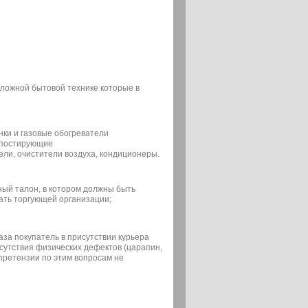
сложной бытовой технике которые в
нки и газовые обогреватели
мпостирующие
ели, очистители воздуха, кондиционеры.
ный талон, в котором должны быть
ать торгующей организации;
аза покупатель в присутствии курьера
сутствия физических дефектов (царапин,
 претензии по этим вопросам не