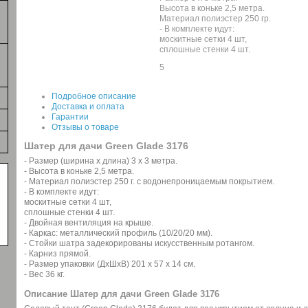
Высота в коньке 2,5 метра.
Материал полиэстер 250 гр.
- В комплекте идут:
москитные сетки 4 шт,
сплошные стенки 4 шт.
5
Подробное описание
Доставка и оплата
Гарантии
Отзывы о товаре
Шатер для дачи Green Glade 3176
- Размер (ширина х длина) 3 х 3 метра.
- Высота в коньке 2,5 метра.
- Материал полиэстер 250 г. с водонепроницаемым покрытием.
- В комплекте идут:
москитные сетки 4 шт,
сплошные стенки 4 шт.
- Двойная вентиляция на крыше.
- Каркас: металлический профиль (10/20/20 мм).
- Стойки шатра задекорированы искусственным ротангом.
- Карниз прямой.
- Размер упаковки (ДхШхВ) 201 х 57 х 14 см.
- Вес 36 кг.
Описание Шатер для дачи Green Glade 3176