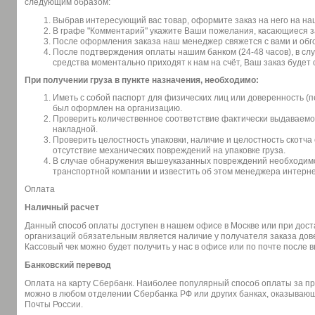
следующим образом:
Выбрав интересующий вас товар, оформите заказ на него на на
В графе "Комментарий" укажите Ваши пожелания, касающиеся за
После оформления заказа наш менеджер свяжется с вами и обго
После подтверждения оплаты нашим банком (24-48 часов), в сл
средства моментально приходят к нам на счёт, Ваш заказ будет
При получении груза в пункте назначения, необходимо:
Иметь с собой паспорт для физических лиц или доверенность (п
был оформлен на организацию.
Проверить количественное соответствие фактически выдаваемог
накладной.
Проверить целостность упаковки, наличие и целостность скотча 
отсутствие механических повреждений на упаковке груза.
В случае обнаружения вышеуказанных повреждений необходимо 
транспортной компании и известить об этом менеджера интерне
Оплата
Наличный расчет
Данный способ оплаты доступен в нашем офисе в Москве или при доста
организаций обязательным является наличие у получателя заказа дов
Кассовый чек можно будет получить у нас в офисе или по почте после 
Банковский перевод
Оплата на карту Сбербанк. Наиболее популярный способ оплаты за п
можно в любом отделении Сбербанка РФ или других банках, оказывающи
Почты России.