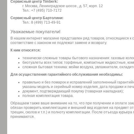
Сервисный центр Timberk:
г. Москва, Ленинградское шоссе., д. 57, корп. 12
Тел.: +7 (495) 710-7172
Сервисный центр Бартолини:
Тел.: 8 (499) 713-49-91
Уважаемые покупатели!
В нашем интернет магазине представлен ряд товаров, относящиеся к 
соответствие с законом не подлежат замене и возврату.
К ним относятся:
технически сложные товары бытового назначения: газовые коло
биотуалеты всех типов: торфяные, компактные жидкостные, ко
сложная бытовая техника: мойки воздуха, увлажнители, охладит
Для осуществления гарантийного обслуживания необходимы:
правильно и без помарок и исправлений заполненный гарантий
указаны модель и серийный номер изделия, дата продажи и печ
документ, подтверждающий покупку (товарная накладная);
полная комплектация товара.
Обращаем также ваше внимание на то, что при получении и оплате зак
обязан проверить комплектацию и внешний вид изделия на предмет от
трещин, сколов и т.п.) и полноту комплектации. После отъезда курьера
принимаются.