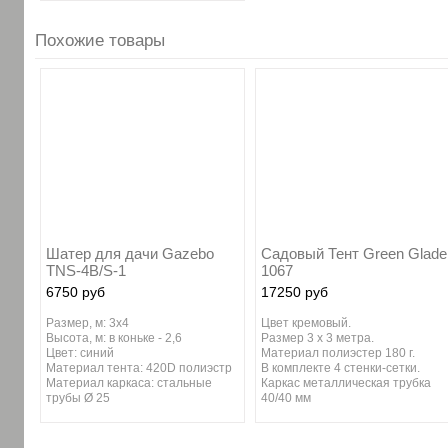
Похожие товары
Шатер для дачи Gazebo
Садовый Тент Green Glade
TNS-4B/S-1
1067
6750 руб
17250 руб
Размер, м: 3x4
Цвет кремовый.
Высота, м: в коньке - 2,6
Размер 3 х 3 метра.
Цвет: синий
Материал полиэстер 180 г.
Материал тента: 420D полиэстр
В комплекте 4 стенки-сетки.
Материал каркаса: стальные
Каркас металлическая трубка
трубы Ø 25
40/40 мм