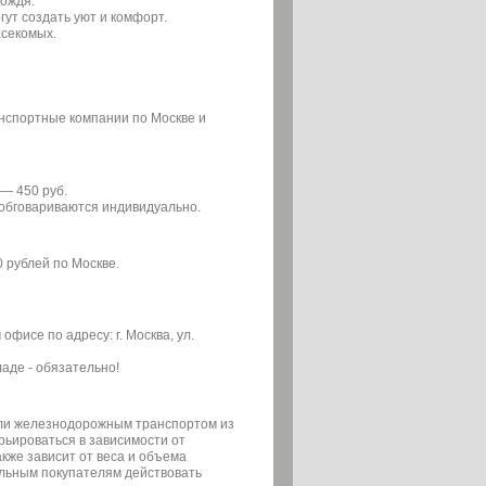
дождя.
гут создать уют и комфорт.
асекомых.
анспортные компании по Москве и
— 450 руб.
ы обговариваются индивидуально.
0 рублей по Москве.
фисе по адресу: г. Москва, ул.
аде - обязательно!
или железнодорожным транспортом из
арьироваться в зависимости от
кже зависит от веса и объема
льным покупателям действовать