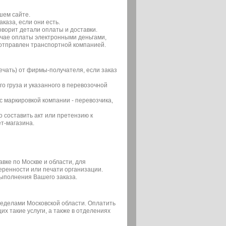
шем сайте.
каза, если они есть.
ворит детали оплаты и доставки.
учае оплаты электронными деньгами,
 отправлен транспортной компанией.
ечать) от фирмы-получателя, если заказ
о груза и указанного в перевозочной
с маркировкой компании - перевозчика,
составить акт или претензию к
т-магазина.
вке по Москве и области, для
еренности или печати организации.
выполнения Вашего заказа.
ределами Московской области. Оплатить
х такие услуги, а также в отделениях