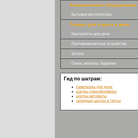
Климатическое оборудование
Бытовые вентиляторы
Товары для отдыха и дачи
Биотуалеты для дачи
Противомоскитные устройства
Шатры
Грили, мангалы, барбекю
Гид по шатрам:
павильоны для дачи;
шатры-трансформеры;
шатры-автоматы;
складные шатры и тенты;