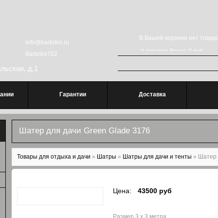
В Вашей корзине нет товаро
info@bartolini.ru
0
товаров
Всего:
0 руб
Bartolini702
Поиск
Форма поиска
альская, д.1
ании
Гарантии
Доставка
Шатер для дачи Green Glade 3176
Вы здесь
Товары для отдыха и дачи
»
Шатры
»
Шатры для дачи и тенты
»
Шатер 
Цена:
43500 руб
Размер 3 х 3 метра.