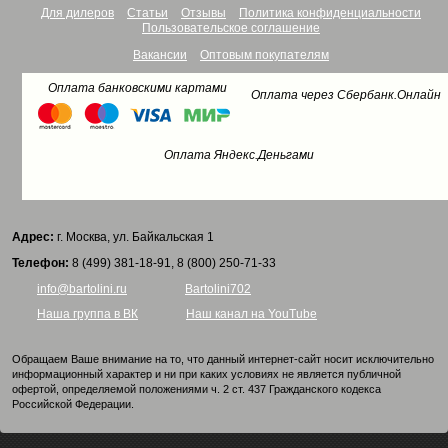
Для дилеров
Статьи
Отзывы
Политика конфиденциальности
Пользовательское соглашение
Вакансии
Оптовым покупателям
Оплата банковскими картами
Оплата через Сбербанк.Онлайн
Оплата Яндекс.Деньгами
Адрес:
г. Москва, ул. Байкальская 1
Телефон:
8 (499) 381-18-91, 8 (800) 250-71-33
info@bartolini.ru
Bartolini702
Наша группа в ВК
Наш канал на YouTube
Обращаем Ваше внимание на то, что данный интернет-сайт носит исключительно
информационный характер и ни при каких условиях не является публичной
офертой, определяемой положениями ч. 2 ст. 437 Гражданского кодекса
Российской Федерации.