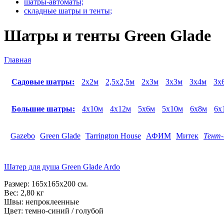
шатры-автоматы;
складные шатры и тенты;
Шатры и тенты Green Glade
Главная
Вы здесь
Садовые шатры:
2х2м
2,5х2,5м
2х3м
3х3м
3х4м
3х
Большие шатры:
4x10м
4x12м
5x6м
5x10м
6x8м
6x
Gazebo
Green Glade
Tarrington House
АФИМ
Митек
Тент
Шатер для душа Green Glade Ardo
Размер: 165х165х200 см.
Вес: 2,80 кг
Швы: непроклеенные
Цвет: темно-синий / голубой