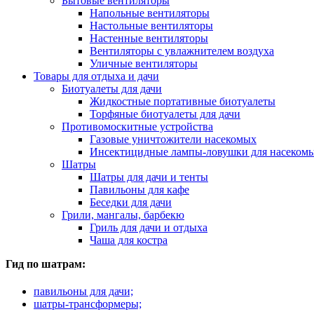
Бытовые вентиляторы
Напольные вентиляторы
Настольные вентиляторы
Настенные вентиляторы
Вентиляторы с увлажнителем воздуха
Уличные вентиляторы
Товары для отдыха и дачи
Биотуалеты для дачи
Жидкостные портативные биотуалеты
Торфяные биотуалеты для дачи
Противомоскитные устройства
Газовые уничтожители насекомых
Инсектицидные лампы-ловушки для насеком
Шатры
Шатры для дачи и тенты
Павильоны для кафе
Беседки для дачи
Грили, мангалы, барбекю
Гриль для дачи и отдыха
Чаша для костра
Гид по шатрам:
павильоны для дачи;
шатры-трансформеры;