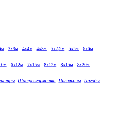
6м
3х9м
4х4м
4х8м
5х2,5м
5х5м
6х6м
10м
6x12м
7x15м
8x12м
8x15м
8x20м
-шатры
Шатры-гармошки
Павильоны
Пагоды