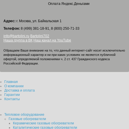
Оплата Яндекс.Деньгами
Адрес:
г. Москва, ул. Байкальская 1
Телефон:
8 (499) 381-18-91, 8 (800) 250-71-33
info@bartolini.ru
Bartolini702
Наша группа в ВК
Наш канал на YouTube
Обращаем Ваше внимание на то, что данный интернет-сайт носит исключительно
информационный характер и ни при каких условиях не является публичной
офертой, определяемой положениями ч. 2 ст. 437 Гражданского кодекса
Российской Федерации.
Главная
О компании
Доставка и оплата
Гарантии
Контакты
Тепловое оборудование
Газовые обогреватели
Керамические газовые обогреватели
Каталитические газовые обогреватели