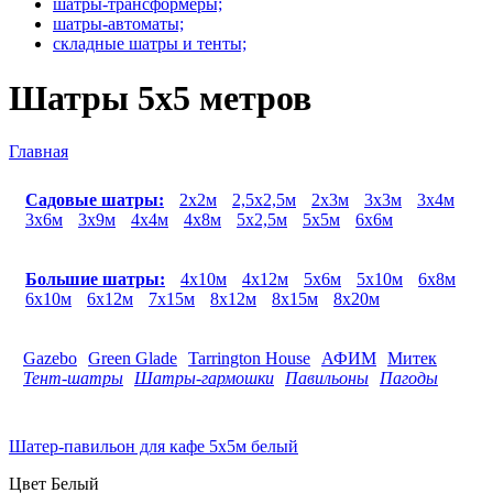
шатры-трансформеры;
шатры-автоматы;
складные шатры и тенты;
Шатры 5х5 метров
Главная
Вы здесь
Садовые шатры:
2х2м
2,5х2,5м
2х3м
3х3м
3х4м
3х6м
3х9м
4х4м
4х8м
5х2,5м
5х5м
6х6м
Большие шатры:
4x10м
4x12м
5x6м
5x10м
6x8м
6x10м
6x12м
7x15м
8x12м
8x15м
8x20м
Gazebo
Green Glade
Tarrington House
АФИМ
Митек
Тент-шатры
Шатры-гармошки
Павильоны
Пагоды
Шатер-павильон для кафе 5х5м белый
Цвет Белый