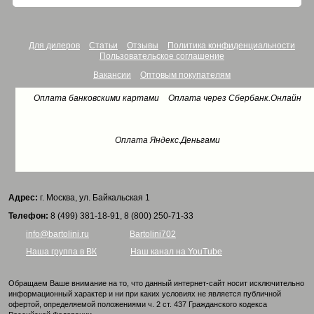
Для дилеров
Статьи
Отзывы
Политика конфиденциальности
Пользовательское соглашение
Вакансии
Оптовым покупателям
Оплата банковскими картами
Оплата через Сбербанк.Онлайн
Оплата Яндекс.Деньгами
Адрес:
г. Москва, ул. Байкальская 1
Телефон:
8 (499) 381-18-91, 8 (800) 250-71-33
info@bartolini.ru
Bartolini702
Наша группа в ВК
Наш канал на YouTube
Обращаем Ваше внимание на то, что данный интернет-сайт носит исключительно
информационный характер и ни при каких условиях не является публичной
офертой, определяемой положениями ч. 2 ст. 437 Гражданского кодекса