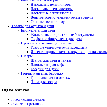
Бытовые вентиляторы
Напольные вентиляторы
Настольные вентиляторы
Настенные вентиляторы
Вентиляторы с увлажнителем воздуха
Уличные вентиляторы
Товары для отдыха и дачи
Биотуалеты для дачи
Жидкостные портативные биотуалеты
Торфяные биотуалеты для дачи
Противомоскитные устройства
Газовые уничтожители насекомых
Инсектицидные лампы-ловушки для насеком
Шатры
Шатры для дачи и тенты
Павильоны для кафе
Беседки для дачи
Грили, мангалы, барбекю
Гриль для дачи и отдыха
Чаша для костра
Гид по лежакам
пластиковые лежаки;
лежаки из ротанга;