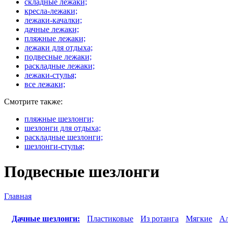
складные лежаки;
кресла-лежаки;
лежаки-качалки;
дачные лежаки;
пляжные лежаки;
лежаки для отдыха;
подвесные лежаки;
раскладные лежаки;
лежаки-стулья;
все лежаки;
Смотрите также:
пляжные шезлонги;
шезлонги для отдыха;
раскладные шезлонги;
шезлонги-стулья;
Подвесные шезлонги
Главная
Вы здесь
Дачные шезлонги:
Пластиковые
Из ротанга
Мягкие
А