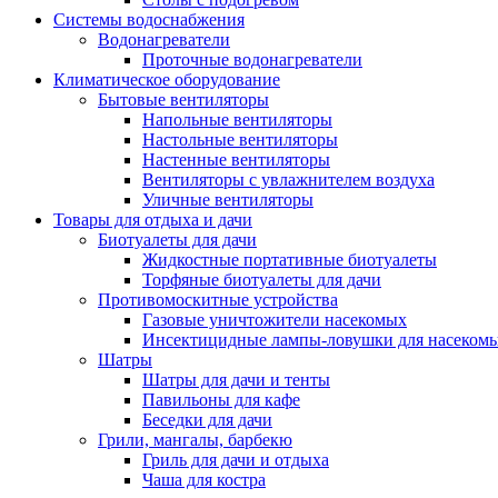
Системы водоснабжения
Водонагреватели
Проточные водонагреватели
Климатическое оборудование
Бытовые вентиляторы
Напольные вентиляторы
Настольные вентиляторы
Настенные вентиляторы
Вентиляторы с увлажнителем воздуха
Уличные вентиляторы
Товары для отдыха и дачи
Биотуалеты для дачи
Жидкостные портативные биотуалеты
Торфяные биотуалеты для дачи
Противомоскитные устройства
Газовые уничтожители насекомых
Инсектицидные лампы-ловушки для насеком
Шатры
Шатры для дачи и тенты
Павильоны для кафе
Беседки для дачи
Грили, мангалы, барбекю
Гриль для дачи и отдыха
Чаша для костра