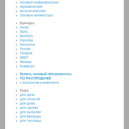
газовые инфракрасные
керамические
каталитические
газовые конвекторы
Бренды:
Aesto
Ballu
Bartolini
Hyundai
Neoclima
Prorab
Timberk
WWT
Феникс
Комфорт
Купить газовый обогреватель:
ПО РАСПРОДАЖЕ
c баллоном в комплекте
Куда:
для дачи
для палатки
для дома
для гаража
для рыбалки
для веранды
для теплицы