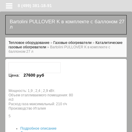
Перейти к основному содержанию
8 (499) 381-18-91
Bartolini PULLOVER K в комплекте с баллоном 27
л
Вы здесь
Тепловое оборудование
»
Газовые обогреватели
»
Каталитические
газовые обогреватели
»
Bartolini PULLOVER K в комплекте с
баллоном 27 л
Цена:
27600 руб
Мощность: 1,9 ; 2,4 ; 2,9 кВт.
Объем отапливаемого помещения: 80
m3
Расход газа максимальный: 210 г/ч
Производство Италия
5
Подробное описание