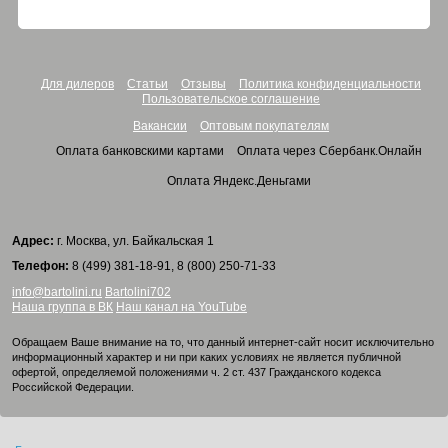
Для дилеров
Статьи
Отзывы
Политика конфиденциальности
Пользовательское соглашение
Вакансии
Оптовым покупателям
Оплата банковскими картами
Оплата через Сбербанк.Онлайн
Оплата Яндекс.Деньгами
Адрес:
г. Москва, ул. Байкальская 1
Телефон:
8 (499) 381-18-91, 8 (800) 250-71-33
info@bartolini.ru
Bartolini702
Наша группа в ВК
Наш канал на YouTube
Обращаем Ваше внимание на то, что данный интернет-сайт носит исключительно
информационный характер и ни при каких условиях не является публичной
офертой, определяемой положениями ч. 2 ст. 437 Гражданского кодекса
Российской Федерации.