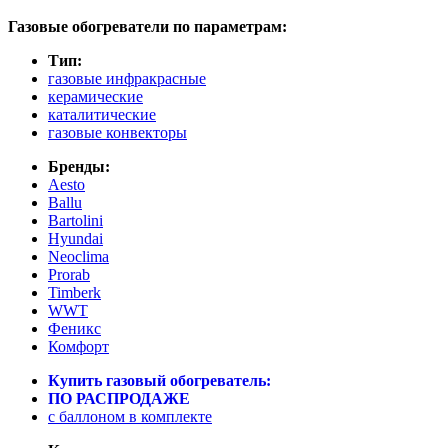
Вы здесь
Газовые обогреватели по параметрам:
Тип:
газовые инфракрасные
керамические
каталитические
газовые конвекторы
Бренды:
Aesto
Ballu
Bartolini
Hyundai
Neoclima
Prorab
Timberk
WWT
Феникс
Комфорт
Купить газовый обогреватель:
ПО РАСПРОДАЖЕ
c баллоном в комплекте